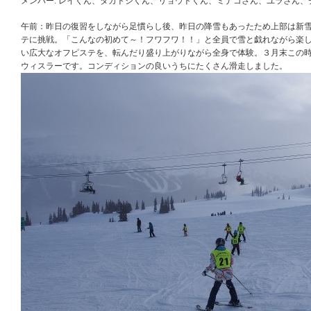
メンバー: レイくん、タカトシくん、リョウトくん、ミナコさん、ユラさん、
午前：昨日の復習をしながら足慣らし後、昨日の降雪もあったため上部は新
テに挑戦。「こんなの初めて～！フワフワ！！」と全員で雪と戯れながら楽
い広大なオフピステを、転んだり盛り上がりながら全身で体験。３月末この
ウィスラーです。コンディションの良いうちにたくさん滑走しました。